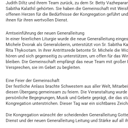
Judith Diltz und ihrem Team zurück, zu dem Sr. Betty Vazheparamp
Sabitha Kalathil gehörten. Sie haben die Gemeinschaft mit Wei
offenen Herzen für die Bedürfnisse der Kongregation geführt un
ihnen für ihren wertvollen Dienst.
Amtseinführung der neuen Generalleitung
In einer feierlichen Liturgie wurde die neue Generalleitung einges
Michele Dvorak als Generaloberin, unterstützt von Sr. Sabitha Kal
Rita Thykootam. In ihrer Antrittsrede betonte Sr. Michele die Wi
hören und sich gegenseitig zu unterstützen, um offen für das Wi
bleiben. Die Gemeinschaft empfängt das neue Team mit großer 
Versprechen, sie im Gebet zu begleiten.
Eine Feier der Gemeinschaft
Der festliche Anlass brachte Schwestern aus aller Welt, Mitar
diesen Übergang gemeinsam zu feiern. Die Veranstaltung wurde du
persönliche Begegnungen, Musik und Gebete geprägt, die das st
Kongregation unterstrichen. Dieser Tag war ein sichtbares Zeich
Die Kongregation wünscht der scheidenden Generalleitung Gottes
Dienst und der neuen Generalleitung Leitung und Stärke auf all 