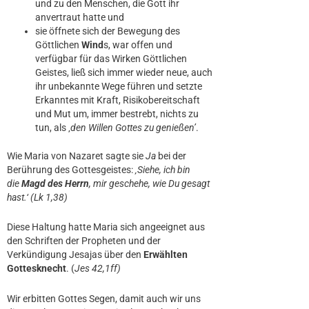
und zu den Menschen, die Gott ihr
anvertraut hatte und
sie öffnete sich der Bewegung des
Göttlichen
Wind
s, war offen und
verfügbar für das Wirken Göttlichen
Geistes, ließ sich immer wieder neue, auch
ihr unbekannte Wege führen und setzte
Erkanntes mit Kraft, Risikobereitschaft
und Mut um, immer bestrebt, nichts zu
tun, als ‚
den Willen Gottes zu genießen’
.
Wie Maria von Nazaret sagte sie
Ja
bei der
Berührung des Gottesgeistes:
‚Siehe, ich bin
die
Magd des Herrn
, mir geschehe, wie Du gesagt
hast.‘ (Lk 1,38)
Diese Haltung hatte Maria sich angeeignet aus
den Schriften der Propheten und der
Verkündigung Jesajas über den
Erwählten
Gottesknecht
. (
Jes 42,1ff)
Wir erbitten Gottes Segen, damit auch wir uns