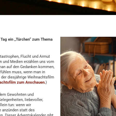
en Tag ein „Türchen“ zum Thema
tastrophen, Flucht und Armut
en und Medien erzählen uns vom
nn man auf den Gedanken kommen,
g fühlen muss, wenn man in
e der diesjährige Weihnachtsfilm
chtsfilm zum Anschauen.
)
 dem Gewohnten und
egenheiten, liebevoller,
llein tun: wenn wir
 anzünden statt des
en. Dieser Adventskalender gibt