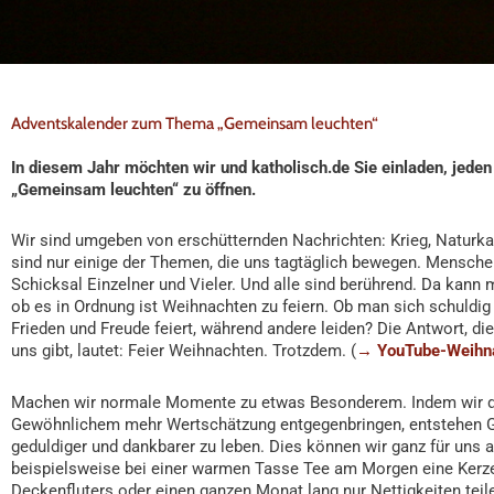
Adventskalender zum Thema „Gemeinsam leuchten“
In diesem Jahr möchten wir und katholisch.de Sie einladen, jed
„Gemeinsam leuchten“ zu öffnen.
Wir sind umgeben von erschütternden Nachrichten: Krieg, Naturka
sind nur einige der Themen, die uns tagtäglich bewegen. Mensch
Schicksal Einzelner und Vieler. Und alle sind berührend. Da ka
ob es in Ordnung ist Weihnachten zu feiern. Ob man sich schuldi
Frieden und Freude feiert, während andere leiden? Die Antwort, di
uns gibt, lautet: Feier Weihnachten. Trotzdem. (
→ YouTube-Weihna
Machen wir normale Momente zu etwas Besonderem. Indem wir
Gewöhnlichem mehr Wertschätzung entgegenbringen, entstehen Gel
geduldiger und dankbarer zu leben. Dies können wir ganz für uns a
beispielsweise bei einer warmen Tasse Tee am Morgen eine Kerze
Deckenfluters oder einen ganzen Monat lang nur Nettigkeiten teil